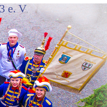
3 e. V
.